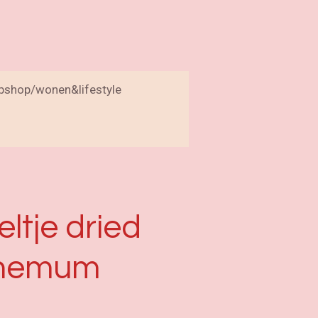
bshop/wonen&lifestyle
ltje dried
themum