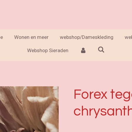
e
Wonen en meer
webshop/Dameskleding
we
Webshop Sieraden
Forex tege
chrysan