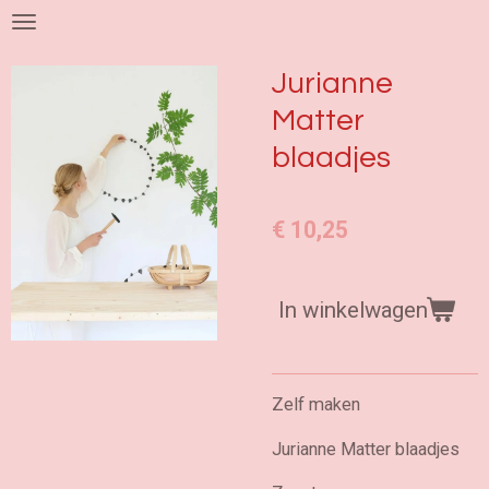
Ga
direct
naar
Jurianne
de
Matter
hoofdinhoud
blaadjes
€ 10,25
In winkelwagen
Zelf maken
Jurianne Matter blaadjes